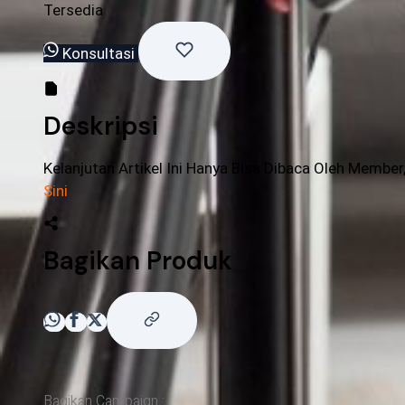
Tersedia
Konsultasi
Deskripsi
Kelanjutan Artikel Ini Hanya Bisa Dibaca Oleh Member
Sini
Bagikan Produk
Bagikan Campaign :