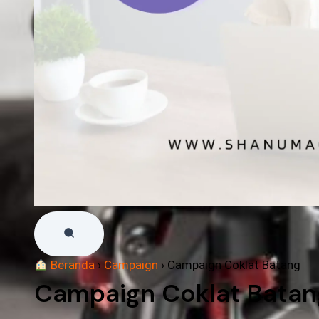
Beranda
›
Campaign
›
Campaign Coklat Batang
Campaign Coklat Batan