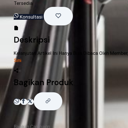
Tersedia
Konsultasi
Deskripsi
Kelanjutan Artikel Ini Hanya Bisa Dibaca Oleh Member
Sini
Bagikan Produk
Bagikan Campaign :