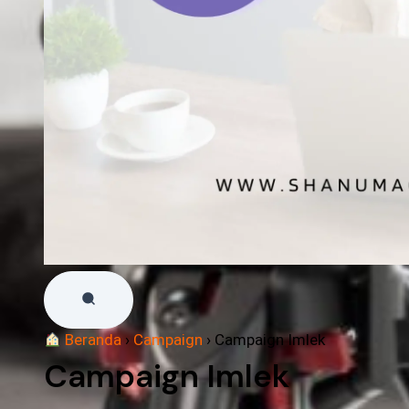
Beranda
›
Campaign
›
Campaign Imlek
Campaign Imlek