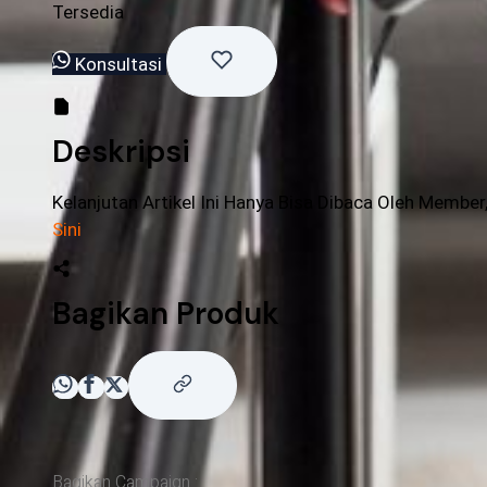
Tersedia
Konsultasi
Deskripsi
Kelanjutan Artikel Ini Hanya Bisa Dibaca Oleh Member
Sini
Bagikan Produk
Bagikan Campaign :