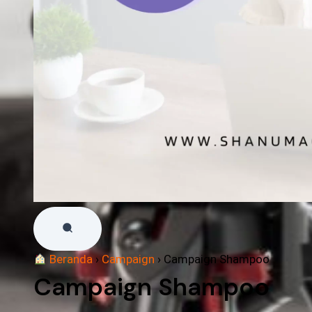
Beranda
›
Campaign
›
Campaign Shampoo
Campaign Shampoo