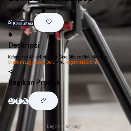
Tersedia
Konsultasi
Deskripsi
Kelanjutan Artikel Ini Hanya Bisa Dibaca Oleh Member,
Silahkan Login Disini Dulu
Atau
Registrasi Di Sini
Bagikan Produk
Bagikan Campaign :