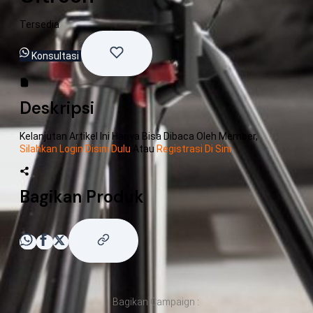
Tersedia
Konsultasi
Deskripsi
Kelanjutan Artikel Ini Hanya Bisa Dibaca Oleh Member,
Silahkan Login Disini Dulu
Atau
Registrasi Di Sini
Bagikan Produk
Bagikan Campaign :