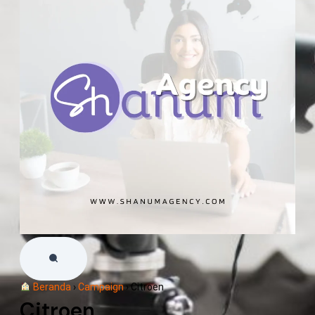
Beranda
›
Campaign
›
Citroen
Citroen