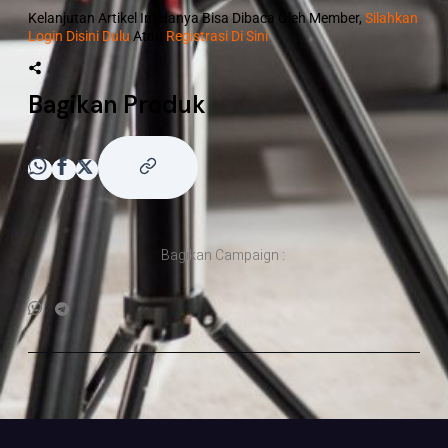
Kelanjutan Artikel Ini Hanya Bisa Dibaca Oleh Member,
Silahkan
Login Disini Dulu
Atau
Registrasi Di Sini
Bagikan Produk
Bagikan Campaign :