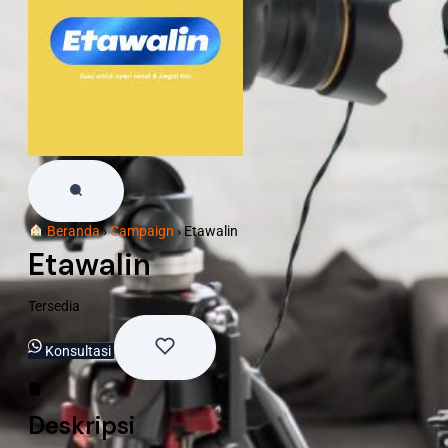
Beranda
›
Campaign
›
Etawalin
Etawalin
Tersedia
Konsultasi
Deskripsi