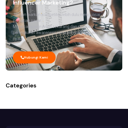
Influencer Marketing?
Jangan biarkan kompetitor lebih dulu menguasai
perhatian pasar.
Mulai campaign Anda sekarang dan rasakan
peningkatan awareness serta potensi penjualan secara
nyata.
Hubungi Kami
Categories