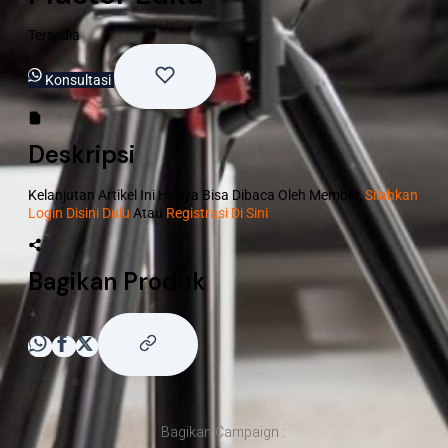
Tersedia
Konsultasi
Deskripsi
Kelanjutan Artikel Ini Hanya Bisa Dibaca Oleh Member,
Silahkan
Login Disini Dulu
Atau
Registrasi Di Sini
Bagikan Produk
Bagikan Campaign :