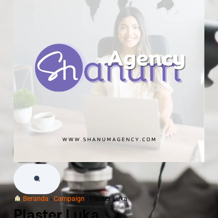
Beranda
›
Campaign
›
Plaster Luka
Plaster Luka