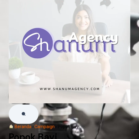
Beranda
›
Campaign
›
Popok Bayi
Popok Bayi