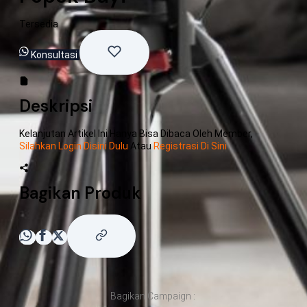
Tersedia
Konsultasi
Deskripsi
Kelanjutan Artikel Ini Hanya Bisa Dibaca Oleh Member,
Silahkan Login Disini Dulu
Atau
Registrasi Di Sini
Bagikan Produk
Bagikan Campaign :