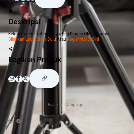
Deskripsi
Kelanjutan Artikel Ini Hanya Bisa Dibaca Oleh Member,
Silahkan Login Disini Dulu
Atau
Registrasi Di Sini
Bagikan Produk
Bagikan Campaign :