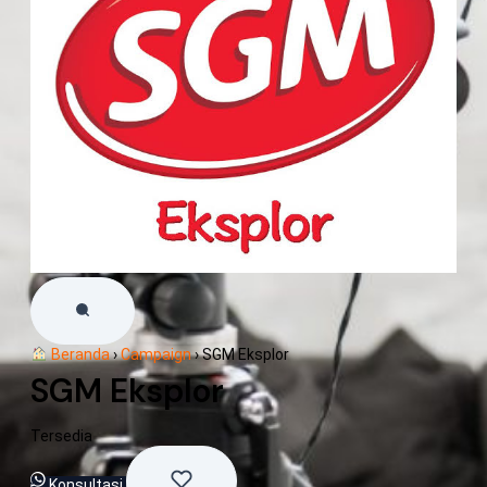
Beranda
›
Campaign
›
SGM Eksplor
SGM Eksplor
Tersedia
Konsultasi