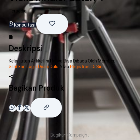
Tersedia
Konsultasi
Deskripsi
Kelanjutan Artikel Ini Hanya Bisa Dibaca Oleh Member,
Silahkan Login Disini Dulu
Atau
Registrasi Di Sini
Bagikan Produk
Bagikan Campaign :