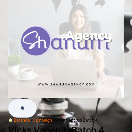
Beranda
›
Campaign
›
Vicks Vaporub Batch 4
Vicks Vaporub Batch 4