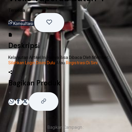
Tersedia
Konsultasi
Deskripsi
Kelanjutan Artikel Ini Hanya Bisa Dibaca Oleh Member,
Silahkan Login Disini Dulu
Atau
Registrasi Di Sini
Bagikan Produk
Bagikan Campaign :