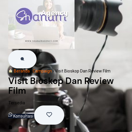
Beranda
›
Campaign
›
Visit Bioskop Dan Review Film
Visit Bioskop Dan Review
Film
Tersedia
Konsultasi