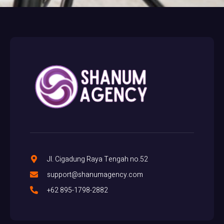
Jl. Cigadung Raya Tengah no.52
support@shanumagency.com
+62 895-1798-2882