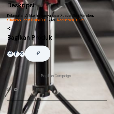
Deskripsi
Kelanjutan Artikel Ini Hanya Bisa Dibaca Oleh Member,
Silahkan Login Disini Dulu
Atau
Registrasi Di Sini
Bagikan Produk
Bagikan Campaign :