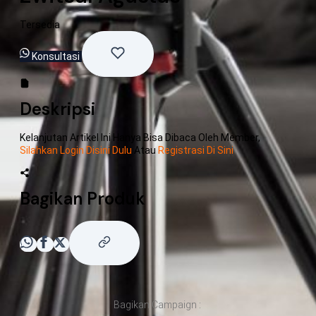
Tersedia
Konsultasi
Deskripsi
Kelanjutan Artikel Ini Hanya Bisa Dibaca Oleh Member,
Silahkan Login Disini Dulu
Atau
Registrasi Di Sini
Bagikan Produk
Bagikan Campaign :