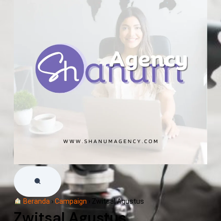
Beranda
›
Campaign
›
Zwitsal Agustus
Zwitsal Agustus