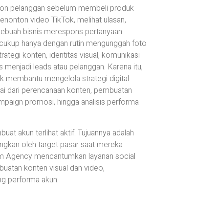
t calon pelanggan sebelum membeli produk
nonton video TikTok, melihat ulasan,
sebuah bisnis merespons pertanyaan
ak cukup hanya dengan rutin mengunggah foto
ategi konten, identitas visual, komunikasi
s menjadi leads atau pelanggan. Karena itu,
k membantu mengelola strategi digital
ai dari perencanaan konten, pembuatan
ampaign promosi, hingga analisis performa
t akun terlihat aktif. Tujuannya adalah
ngkan oleh target pasar saat mereka
um Agency mencantumkan layanan social
tan konten visual dan video,
ing performa akun.