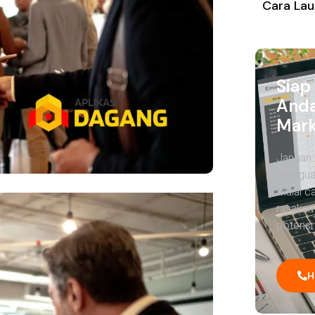
Cara Lau
Siap
Anda
Mark
Jangan 
menguas
Mulai c
rasakan
potensi 
H