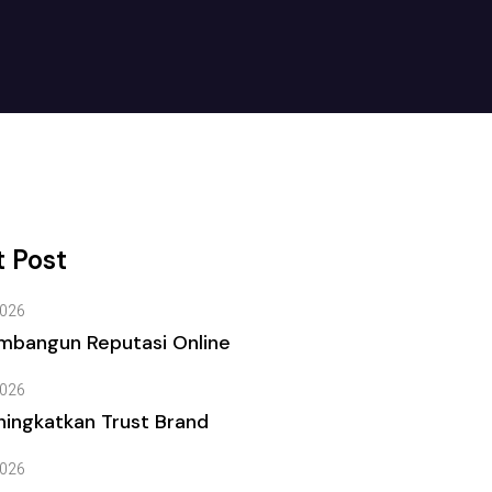
 Post
026
mbangun Reputasi Online
026
ingkatkan Trust Brand
026