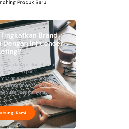
nching Produk Baru
 Tingkatkan Brand
 Dengan Influencer
eting?
biarkan kompetitor lebih dulu
ai perhatian pasar.
ampaign Anda sekarang dan
 peningkatan awareness serta
penjualan secara nyata.
ubungi Kami