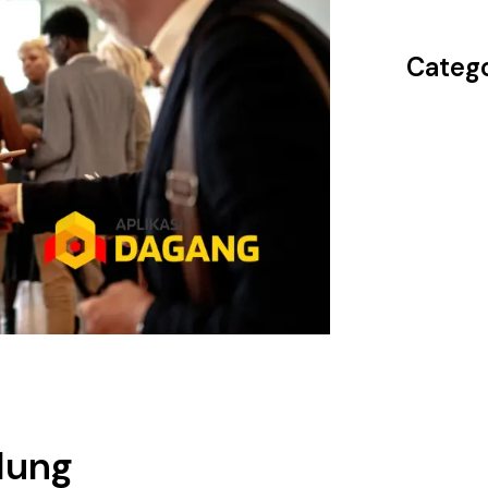
Catego
dung