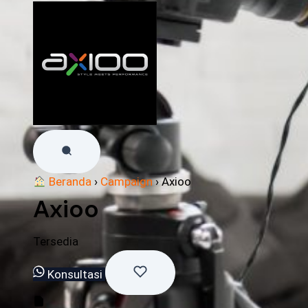
Beranda
›
Campaign
›
Axioo
Axioo
Tersedia
Konsultasi