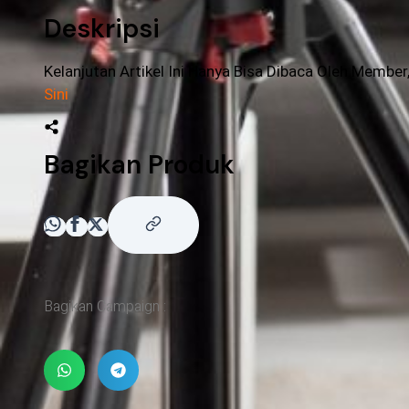
Deskripsi
Kelanjutan Artikel Ini Hanya Bisa Dibaca Oleh Member
Sini
Bagikan Produk
Bagikan Campaign :