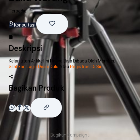
Tersedia
Konsultasi
Deskripsi
Kelanjutan Artikel Ini Hanya Bisa Dibaca Oleh Member,
Silahkan Login Disini Dulu
Atau
Registrasi Di Sini
Bagikan Produk
Bagikan Campaign :