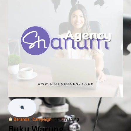
Beranda
›
Campaign
›
Buku Warung
Buku Warung