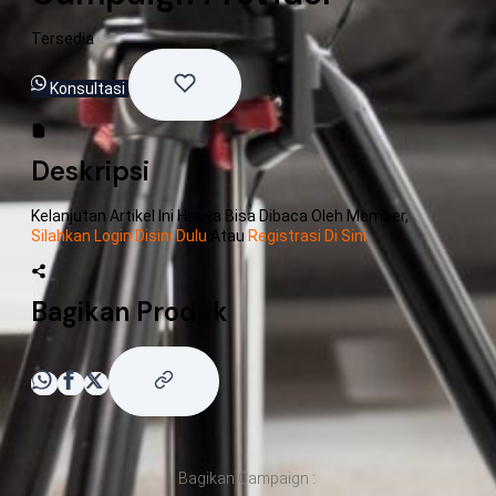
Tersedia
Konsultasi
Deskripsi
Kelanjutan Artikel Ini Hanya Bisa Dibaca Oleh Member,
Silahkan Login Disini Dulu
Atau
Registrasi Di Sini
Bagikan Produk
Bagikan Campaign :