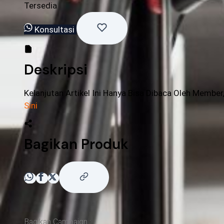
Tersedia
Konsultasi
Deskripsi
Kelanjutan Artikel Ini Hanya Bisa Dibaca Oleh Member
Sini
Bagikan Produk
Bagikan Campaign :