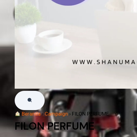
Beranda
›
Campaign
›
FILON PERFUME
FILON PERFUME