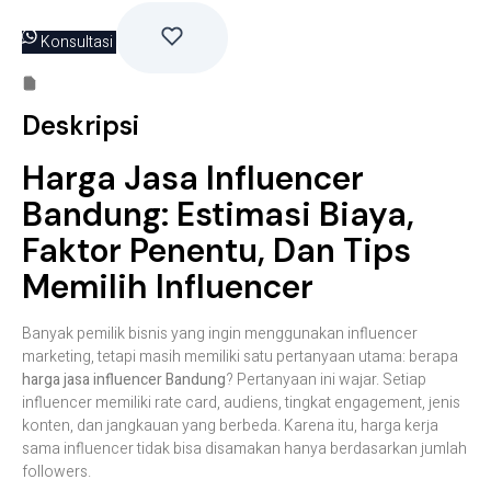
Konsultasi
Deskripsi
Harga Jasa Influencer
Bandung: Estimasi Biaya,
Faktor Penentu, Dan Tips
Memilih Influencer
Banyak pemilik bisnis yang ingin menggunakan influencer
marketing, tetapi masih memiliki satu pertanyaan utama: berapa
harga jasa influencer Bandung
? Pertanyaan ini wajar. Setiap
influencer memiliki rate card, audiens, tingkat engagement, jenis
konten, dan jangkauan yang berbeda. Karena itu, harga kerja
sama influencer tidak bisa disamakan hanya berdasarkan jumlah
followers.