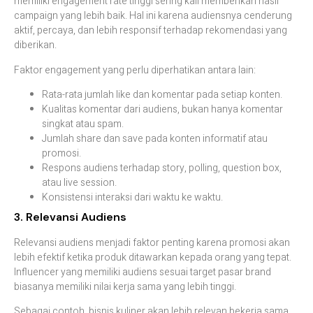
memiliki engagement rate tinggi sering kali memberikan hasil
campaign yang lebih baik. Hal ini karena audiensnya cenderung
aktif, percaya, dan lebih responsif terhadap rekomendasi yang
diberikan.
Faktor engagement yang perlu diperhatikan antara lain:
Rata-rata jumlah like dan komentar pada setiap konten.
Kualitas komentar dari audiens, bukan hanya komentar
singkat atau spam.
Jumlah share dan save pada konten informatif atau
promosi.
Respons audiens terhadap story, polling, question box,
atau live session.
Konsistensi interaksi dari waktu ke waktu.
3. Relevansi Audiens
Relevansi audiens menjadi faktor penting karena promosi akan
lebih efektif ketika produk ditawarkan kepada orang yang tepat.
Influencer yang memiliki audiens sesuai target pasar brand
biasanya memiliki nilai kerja sama yang lebih tinggi.
Sebagai contoh, bisnis kuliner akan lebih relevan bekerja sama