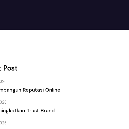
 Post
026
mbangun Reputasi Online
026
ingkatkan Trust Brand
026