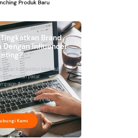
nching Produk Baru
 Tingkatkan Brand
 Dengan Influencer
eting?
biarkan kompetitor lebih dulu
ai perhatian pasar.
ampaign Anda sekarang dan
 peningkatan awareness serta
penjualan secara nyata.
ubungi Kami