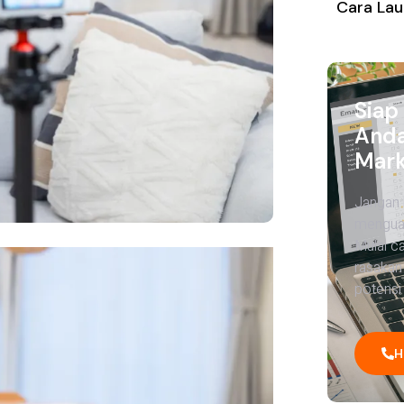
Cara Lau
Siap
Anda
Mark
Jangan 
menguas
Mulai c
rasakan
potensi 
H