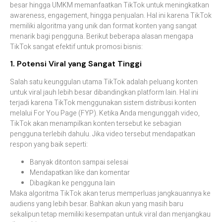
besar hingga UMKM memanfaatkan TikTok untuk meningkatkan
awareness, engagement, hingga penjualan. Hal ini karena TikTok
memiliki algoritma yang unik dan format konten yang sangat
menarik bagi pengguna. Berikut beberapa alasan mengapa
TikTok sangat efektif untuk promosi bisnis:
1. Potensi Viral yang Sangat Tinggi
Salah satu keunggulan utama TikTok adalah peluang konten
untuk viral jauh lebih besar dibandingkan platform lain. Hal ini
terjadi karena TikTok menggunakan sistem distribusi konten
melalui For You Page (FYP). Ketika Anda mengunggah video,
TikTok akan menampilkan konten tersebut ke sebagian
pengguna terlebih dahulu. Jika video tersebut mendapatkan
respon yang baik seperti:
Banyak ditonton sampai selesai
Mendapatkan like dan komentar
Dibagikan ke pengguna lain
Maka algoritma TikTok akan terus memperluas jangkauannya ke
audiens yang lebih besar. Bahkan akun yang masih baru
sekalipun tetap memiliki kesempatan untuk viral dan menjangkau