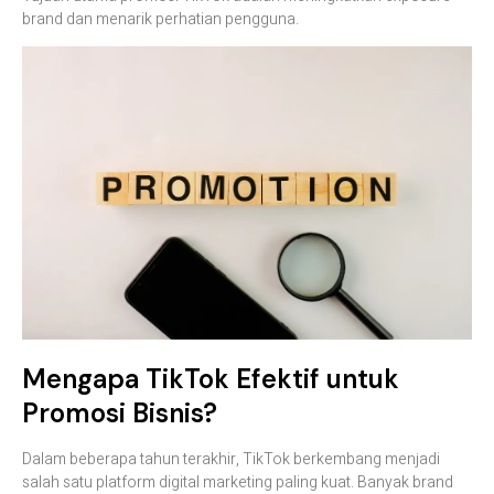
brand dan menarik perhatian pengguna.
Mengapa TikTok Efektif untuk
Promosi Bisnis?
Dalam beberapa tahun terakhir, TikTok berkembang menjadi
salah satu platform digital marketing paling kuat. Banyak brand