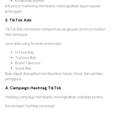
Kolaborasi konten
Influencer marketing membantu meningkatkan kepercayaan
pelanggan.
3. TikTok Ads
TikTok Ads membantu memperluas jangkauan promosi melalui
iklan berbayar.
Jenis iklan yang tersedia antara lain:
In-Feed Ads
TopView Ads
Brand Takeover
Spark Ads
Iklan dapat ditargetkan berdasarkan lokasi, minat, dan perilaku
pengguna.
4. Campaign Hashtag TikTok
Hashtag campaign membantu meningkatkan visibilitas konten.
Keuntungan hashtag campaign: