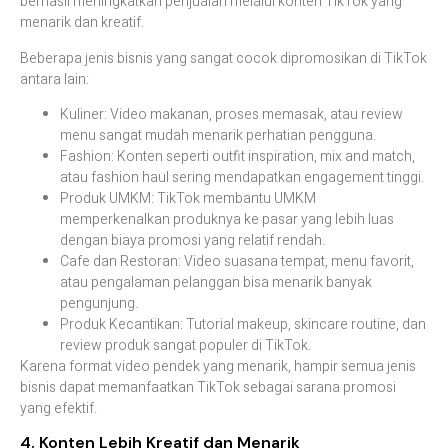
berhasil meningkatkan penjualan melalui konten TikTok yang
menarik dan kreatif.
Beberapa jenis bisnis yang sangat cocok dipromosikan di TikTok
antara lain:
Kuliner: Video makanan, proses memasak, atau review
menu sangat mudah menarik perhatian pengguna.
Fashion: Konten seperti outfit inspiration, mix and match,
atau fashion haul sering mendapatkan engagement tinggi.
Produk UMKM: TikTok membantu UMKM
memperkenalkan produknya ke pasar yang lebih luas
dengan biaya promosi yang relatif rendah.
Cafe dan Restoran: Video suasana tempat, menu favorit,
atau pengalaman pelanggan bisa menarik banyak
pengunjung.
Produk Kecantikan: Tutorial makeup, skincare routine, dan
review produk sangat populer di TikTok.
Karena format video pendek yang menarik, hampir semua jenis
bisnis dapat memanfaatkan TikTok sebagai sarana promosi
yang efektif.
4. Konten Lebih Kreatif dan Menarik