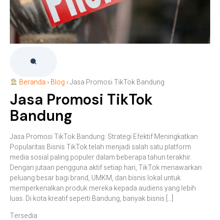
Beranda
›
Blog
›
Jasa Promosi TikTok Bandung
Jasa Promosi TikTok
Bandung
Jasa Promosi TikTok Bandung: Strategi Efektif Meningkatkan
Popularitas Bisnis TikTok telah menjadi salah satu platform
media sosial paling populer dalam beberapa tahun terakhir.
Dengan jutaan pengguna aktif setiap hari, TikTok menawarkan
peluang besar bagi brand, UMKM, dan bisnis lokal untuk
memperkenalkan produk mereka kepada audiens yang lebih
luas. Di kota kreatif seperti Bandung, banyak bisnis […]
Tersedia