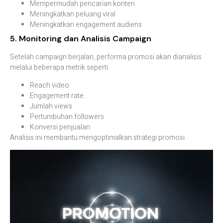
Mempermudah pencarian konten
Meningkatkan peluang viral
Meningkatkan engagement audiens
5. Monitoring dan Analisis Campaign
Setelah campaign berjalan, performa promosi akan dianalisis
melalui beberapa metrik seperti:
Reach video
Engagement rate
Jumlah views
Pertumbuhan followers
Konversi penjualan
Analisis ini membantu mengoptimalkan strategi promosi.