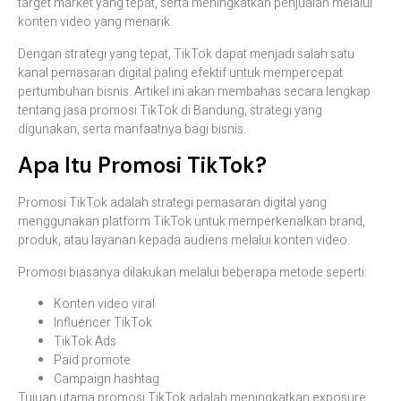
target market yang tepat, serta meningkatkan penjualan melalui
konten video yang menarik.
Dengan strategi yang tepat, TikTok dapat menjadi salah satu
kanal pemasaran digital paling efektif untuk mempercepat
pertumbuhan bisnis. Artikel ini akan membahas secara lengkap
tentang jasa promosi TikTok di Bandung, strategi yang
digunakan, serta manfaatnya bagi bisnis.
Apa Itu Promosi TikTok?
Promosi TikTok adalah strategi pemasaran digital yang
menggunakan platform TikTok untuk memperkenalkan brand,
produk, atau layanan kepada audiens melalui konten video.
Promosi biasanya dilakukan melalui beberapa metode seperti:
Konten video viral
Influencer TikTok
TikTok Ads
Paid promote
Campaign hashtag
Tujuan utama promosi TikTok adalah meningkatkan exposure