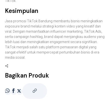
TikTok.
Kesimpulan
Jasa promosi TikTok Bandung membantu bisnis meningkatkan
exposure brand melalui strategi konten video yang kreatif dan
viral. Dengan memanfaatkan influencer marketing, TikTok Ads,
serta campaign hashtag, brand dapat menjangkau audiens yang
lebih luas dan meningkatkan engagement secara signifikan.
TikTok menjadi salah satu platform pemasaran digital yang
sangat efektif untuk mempercepat pertumbuhan bisnis di era
media sosial.
Bagikan Produk