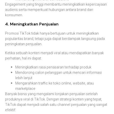
Engagement yang tinggi membantu meningkatkan kepercayaan
audiens serta memperkuat hubungan antara brand dan
konsumen.
4. Meningkatkan Penjualan
Promosi TikTok tidak hanya bertujuan untuk meningkatkan
popularitas brand, tetapi juga dapat berdampak langsung pada
peningkatan penjualan.
Ketika sebuah konten menjadi viral atau mendapatkan banyak
perhatian, hal ini dapat:
Meningkatkan rasa penasaran terhadap produk
Mendorong calon pelanggan untuk mencari informasi
lebih lanjut
Mengarahkan traffic ke toko online, website, atau
marketplace
Banyak bisnis yang mengalami lonjakan penjualan setelah
produknya viral di TikTok. Dengan strategi konten yang tepat,
TikTok dapat menjadi salah satu channel penjualan yang sangat
efektif.