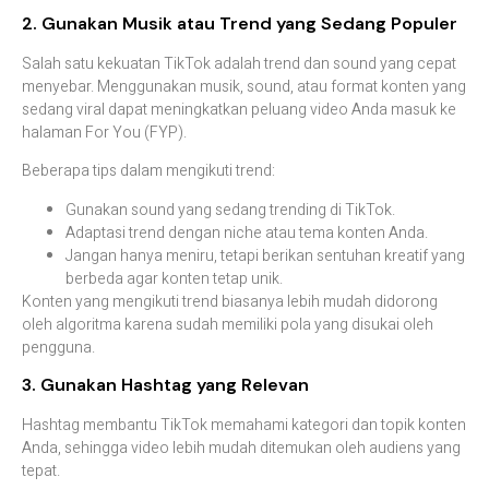
2. Gunakan Musik atau Trend yang Sedang Populer
Salah satu kekuatan TikTok adalah trend dan sound yang cepat
menyebar. Menggunakan musik, sound, atau format konten yang
sedang viral dapat meningkatkan peluang video Anda masuk ke
halaman For You (FYP).
Beberapa tips dalam mengikuti trend:
Gunakan sound yang sedang trending di TikTok.
Adaptasi trend dengan niche atau tema konten Anda.
Jangan hanya meniru, tetapi berikan sentuhan kreatif yang
berbeda agar konten tetap unik.
Konten yang mengikuti trend biasanya lebih mudah didorong
oleh algoritma karena sudah memiliki pola yang disukai oleh
pengguna.
3. Gunakan Hashtag yang Relevan
Hashtag membantu TikTok memahami kategori dan topik konten
Anda, sehingga video lebih mudah ditemukan oleh audiens yang
tepat.