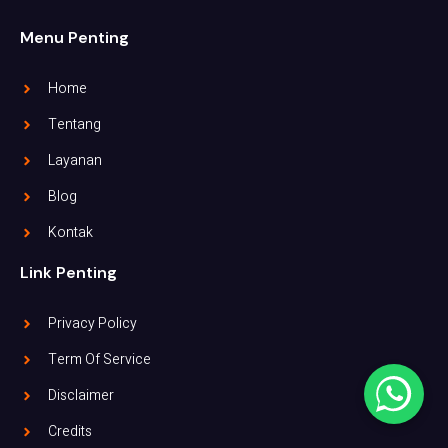
Menu Penting
Home
Tentang
Layanan
Blog
Kontak
Link Penting
Privacy Policy
Term Of Service
Disclaimer
Credits