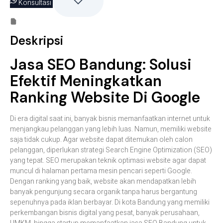
Konsultasi
Deskripsi
Jasa
SEO
Bandung:
Solusi
Efektif
Meningkatkan
Ranking
Website
Di
Google
Di
era
digital
saat
ini,
banyak
bisnis
memanfaatkan
internet
untuk
menjangkau
pelanggan
yang
lebih
luas.
Namun,
memiliki
website
saja
tidak
cukup.
Agar
website
dapat
ditemukan
oleh
calon
pelanggan,
diperlukan
strategi
Search
Engine
Optimization (
SEO)
yang
tepat.
SEO
merupakan
teknik
optimasi
website
agar
dapat
muncul
di
halaman
pertama
mesin
pencari
seperti
Google.
Dengan
ranking
yang
baik,
website
akan
mendapatkan
lebih
banyak
pengunjung
secara
organik
tanpa
harus
bergantung
sepenuhnya
pada
iklan
berbayar.
Di
kota
Bandung
yang
memiliki
perkembangan
bisnis
digital
yang
pesat,
banyak
perusahaan,