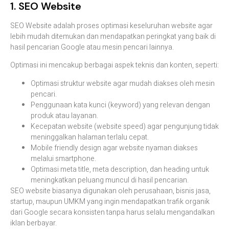
1.
SEO
Website
SEO
Website
adalah
proses
optimasi
keseluruhan
website
agar
lebih
mudah
ditemukan
dan
mendapatkan
peringkat
yang
baik
di
hasil
pencarian
Google
atau
mesin
pencari
lainnya.
Optimasi
ini
mencakup
berbagai
aspek
teknis
dan
konten,
seperti:
Optimasi
struktur
website
agar
mudah
diakses
oleh
mesin
pencari.
Penggunaan
kata
kunci (
keyword)
yang
relevan
dengan
produk
atau
layanan.
Kecepatan
website (
website
speed)
agar
pengunjung
tidak
meninggalkan
halaman
terlalu
cepat.
Mobile
friendly
design
agar
website
nyaman
diakses
melalui
smartphone.
Optimasi
meta
title,
meta
description,
dan
heading
untuk
meningkatkan
peluang
muncul
di
hasil
pencarian.
SEO
website
biasanya
digunakan
oleh
perusahaan,
bisnis
jasa,
startup,
maupun
UMKM
yang
ingin
mendapatkan
trafik
organik
dari
Google
secara
konsisten
tanpa
harus
selalu
mengandalkan
iklan
berbayar.