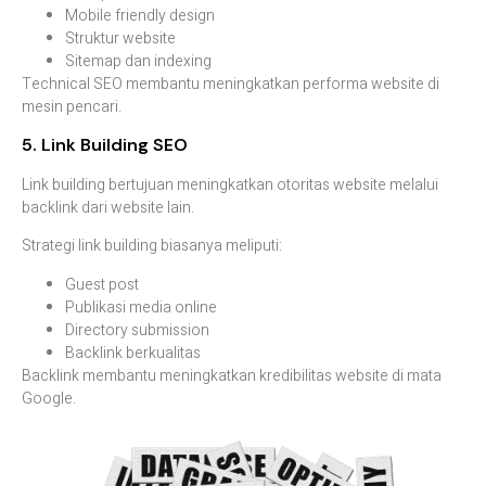
Mobile
friendly
design
Struktur
website
Sitemap
dan
indexing
Technical
SEO
membantu
meningkatkan
performa
website
di
mesin
pencari.
5.
Link
Building
SEO
Link
building
bertujuan
meningkatkan
otoritas
website
melalui
backlink
dari
website
lain.
Strategi
link
building
biasanya
meliputi:
Guest
post
Publikasi
media
online
Directory
submission
Backlink
berkualitas
Backlink
membantu
meningkatkan
kredibilitas
website
di
mata
Google.