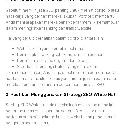
Sebelum
memilih
jasa
SEO,
penting
untuk
melihat
portfolio
atau
hasil
kerja
yang
pernah
mereka
lakukan.
Portfolio
membantu
Anda
menilai
apakah
mereka
benar-
benar
memiliki
kemampuan
dalam
meningkatkan
ranking
dan
traffic
website.
Hal
yang
perlu
diperhatikan
dalam
portfolio
antara
lain:
Website
klien
yang
pernah
dioptimasi.
Peningkatan
ranking
kata
kunci
di
mesin
pencari.
Pertumbuhan
traffic
organik
dari
Google.
Studi
kasus
tentang
strategi
yang
digunakan.
Jika
memungkinkan,
Anda
juga
dapat
meminta
contoh
laporan
hasil
optimasi
atau
studi
kasus
yang
menunjukkan
bagaimana
mereka
membantu
bisnis
lain
berkembang
melalui
SEO.
3.
Pastikan
Menggunakan
Strategi
SEO
White
Hat
Strategi
SEO
White
Hat
adalah
teknik
optimasi
yang
mengikuti
pedoman
resmi
mesin
pencari
seperti
Google.
Teknik
ini
berfokus
pada
peningkatan
kualitas
website
dan
pengalaman
pengguna
secara
alami.