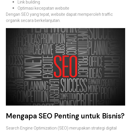
Link
building
Optimasi
kecepatan
website
Dengan
SEO
yang
tepat,
website
dapat
memperoleh
traffic
organik
secara
berkelanjutan.
Mengapa
SEO
Penting
untuk
Bisnis?
Search
Engine
Optimization (
SEO)
merupakan
strategi
digital