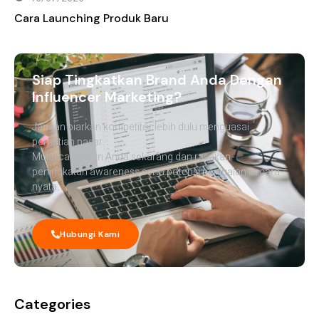
Cara Launching Produk Baru
Siap Tingkatkan Brand Anda Dengan
Influencer Marketing?
Jangan biarkan kompetitor lebih dulu menguasai
perhatian pasar.
Mulai campaign Anda sekarang dan rasakan
peningkatan awareness serta potensi penjualan secara
nyata.
Hubungi Kami
Categories