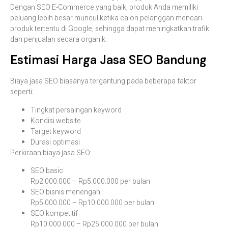
Dengan
SEO
E-
Commerce
yang
baik,
produk
Anda
memiliki
peluang
lebih
besar
muncul
ketika
calon
pelanggan
mencari
produk
tertentu
di
Google,
sehingga
dapat
meningkatkan
trafik
dan
penjualan
secara
organik.
Estimasi
Harga
Jasa
SEO
Bandung
Biaya
jasa
SEO
biasanya
tergantung
pada
beberapa
faktor
seperti:
Tingkat
persaingan
keyword
Kondisi
website
Target
keyword
Durasi
optimasi
Perkiraan
biaya
jasa
SEO:
SEO
basic
Rp2.000.000 –
Rp5.000.000
per
bulan
SEO
bisnis
menengah
Rp5.000.000 –
Rp10.000.000
per
bulan
SEO
kompetitif
Rp10.000.000 –
Rp25.000.000
per
bulan