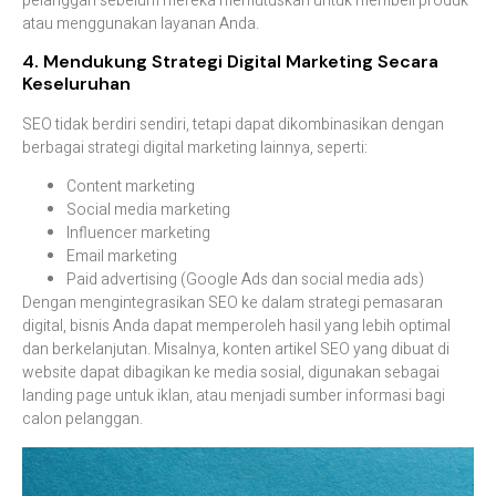
pelanggan
sebelum
mereka
memutuskan
untuk
membeli
produk
atau
menggunakan
layanan
Anda
.
4.
Mendukung
Strategi
Digital
Marketing
Secara
Keseluruhan
SEO
tidak
berdiri
sendiri,
tetapi
dapat
dikombinasikan
dengan
berbagai
strategi
digital
marketing
lainnya,
seperti:
Content
marketing
Social
media
marketing
Influencer
marketing
Email
marketing
Paid
advertising (
Google
Ads
dan
social
media
ads)
Dengan
mengintegrasikan
SEO
ke
dalam
strategi
pemasaran
digital,
bisnis
Anda
dapat
memperoleh
hasil
yang
lebih
optimal
dan
berkelanjutan
.
Misalnya,
konten
artikel
SEO
yang
dibuat
di
website
dapat
dibagikan
ke
media
sosial,
digunakan
sebagai
landing
page
untuk
iklan,
atau
menjadi
sumber
informasi
bagi
calon
pelanggan.