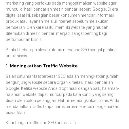
marketing
yang
berfokus
pada
mengoptimalkan
website
agar
muncul
di
hasil
pencarian
mesin
pencari
seperti
Google
.
Di
era
digital
saat
ini,
sebagian
besar
konsumen
mencari
informasi
produk
atau
layanan
melalui
internet
sebelum
melakukan
pembelian.
Oleh
karena
itu,
memiliki
website
yang
mudah
ditemukan
di
mesin
pencari
menjadi
sangat
penting
bagi
pertumbuhan
bisnis.
Berikut
beberapa
alasan
utama
mengapa
SEO
sangat
penting
untuk
bisnis:
1.
Meningkatkan
Traffic
Website
Salah
satu
manfaat
terbesar
SEO
adalah
meningkatkan
jumlah
pengunjung
website
secara
organik
melalui
hasil
pencarian
Google.
Ketika
website
Anda
dioptimasi
dengan
baik,
halaman-
halaman
website
dapat
muncul
pada
kata
kunci
yang
sering
dicari
oleh
calon
pelanggan.
Hal
ini
memungkinkan
bisnis
Anda
mendapatkan
traffic
tanpa
harus
terus-
menerus
mengeluarkan
biaya
iklan.
Keuntungan
traffic
dari
SEO
antara
lain: