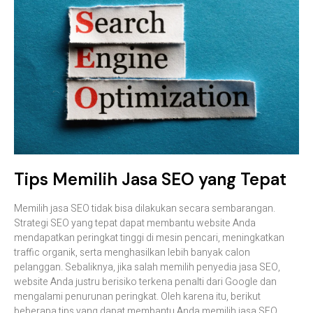
Tips
Memilih
Jasa
SEO
yang
Tepat
Memilih
jasa
SEO
tidak
bisa
dilakukan
secara
sembarangan.
Strategi
SEO
yang
tepat
dapat
membantu
website
Anda
mendapatkan
peringkat
tinggi
di
mesin
pencari,
meningkatkan
traffic
organik,
serta
menghasilkan
lebih
banyak
calon
pelanggan.
Sebaliknya,
jika
salah
memilih
penyedia
jasa
SEO,
website
Anda
justru
berisiko
terkena
penalti
dari
Google
dan
mengalami
penurunan
peringkat.
Oleh
karena
itu,
berikut
beberapa
tips
yang
dapat
membantu
Anda
memilih
jasa
SEO