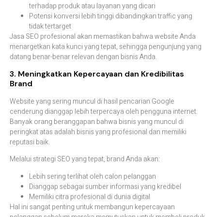
terhadap
produk
atau
layanan
yang
dicari
Potensi
konversi
lebih
tinggi
dibandingkan
traffic
yang
tidak
tertarget
Jasa
SEO
profesional
akan
memastikan
bahwa
website
Anda
menargetkan
kata
kunci
yang
tepat
,
sehingga
pengunjung
yang
datang
benar-
benar
relevan
dengan
bisnis
Anda.
3.
Meningkatkan
Kepercayaan
dan
Kredibilitas
Brand
Website
yang
sering
muncul
di
hasil
pencarian
Google
cenderung
dianggap
lebih
terpercaya
oleh
pengguna
internet
.
Banyak
orang
beranggapan
bahwa
bisnis
yang
muncul
di
peringkat
atas
adalah
bisnis
yang
profesional
dan
memiliki
reputasi
baik.
Melalui
strategi
SEO
yang
tepat,
brand
Anda
akan:
Lebih
sering
terlihat
oleh
calon
pelanggan
Dianggap
sebagai
sumber
informasi
yang
kredibel
Memiliki
citra
profesional
di
dunia
digital
Hal
ini
sangat
penting
untuk
membangun
kepercayaan