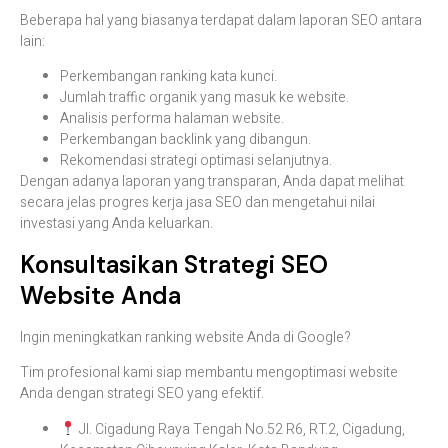
Beberapa
hal
yang
biasanya
terdapat
dalam
laporan
SEO
antara
lain:
Perkembangan
ranking
kata
kunci.
Jumlah
traffic
organik
yang
masuk
ke
website.
Analisis
performa
halaman
website.
Perkembangan
backlink
yang
dibangun.
Rekomendasi
strategi
optimasi
selanjutnya.
Dengan
adanya
laporan
yang
transparan,
Anda
dapat
melihat
secara
jelas
progres
kerja
jasa
SEO
dan
mengetahui
nilai
investasi
yang
Anda
keluarkan.
Konsultasikan
Strategi
SEO
Website
Anda
Ingin
meningkatkan
ranking
website
Anda
di
Google?
Tim
profesional
kami
siap
membantu
mengoptimasi
website
Anda
dengan
strategi
SEO
yang
efektif.
Jl. Cigadung Raya Tengah No.52 R6, RT.2, Cigadung,