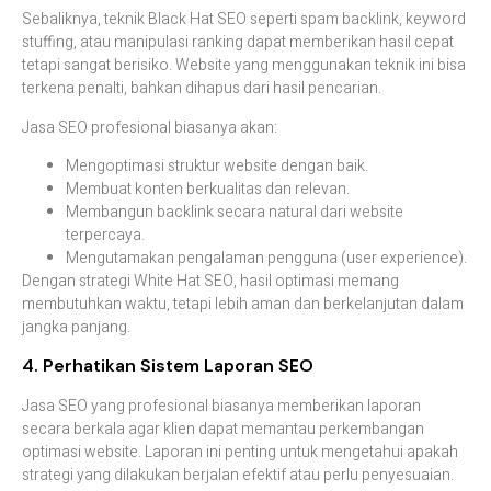
Sebaliknya,
teknik
Black
Hat
SEO
seperti
spam
backlink,
keyword
stuffing,
atau
manipulasi
ranking
dapat
memberikan
hasil
cepat
tetapi
sangat
berisiko.
Website
yang
menggunakan
teknik
ini
bisa
terkena
penalti,
bahkan
dihapus
dari
hasil
pencarian.
Jasa
SEO
profesional
biasanya
akan:
Mengoptimasi
struktur
website
dengan
baik.
Membuat
konten
berkualitas
dan
relevan.
Membangun
backlink
secara
natural
dari
website
terpercaya.
Mengutamakan
pengalaman
pengguna (
user
experience).
Dengan
strategi
White
Hat
SEO,
hasil
optimasi
memang
membutuhkan
waktu,
tetapi
lebih
aman
dan
berkelanjutan
dalam
jangka
panjang.
4.
Perhatikan
Sistem
Laporan
SEO
Jasa
SEO
yang
profesional
biasanya
memberikan
laporan
secara
berkala
agar
klien
dapat
memantau
perkembangan
optimasi
website.
Laporan
ini
penting
untuk
mengetahui
apakah
strategi
yang
dilakukan
berjalan
efektif
atau
perlu
penyesuaian.