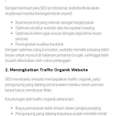
Dengan
bantuan
jasa
SEO
profesional,
website
Anda
akan
dioptimasi
melalui
berbagai
teknik
seperti:
Riset
keyword
yang
relevan
dengan
target
pasar
Optimasi
struktur
website
dan
kecepatan
loading
Optimasi
konten
agar
sesuai
dengan
algoritma
mesin
pencari
Peningkatan
kualitas
backlink
Dengan
optimasi
yang
konsisten,
website
memiliki
peluang
lebih
besar
untuk
muncul
di
halaman
pertama
Google
,
sehingga
lebih
mudah
ditemukan
oleh
calon
pelanggan.
2.
Meningkatkan
Traffic
Organik
Website
SEO
membantu
website
mendapatkan
traffic
organik
,
yaitu
pengunjung
yang
datang
secara
alami
melalui
mesin
pencari
tanpa
harus
membayar
iklan.
Keuntungan
dari
traffic
organik
antara
lain:
Biaya
pemasaran
lebih
efisien
dalam
jangka
panjang
Pengunjung
yang
datang
biasanya
sudah
memiliki
minat