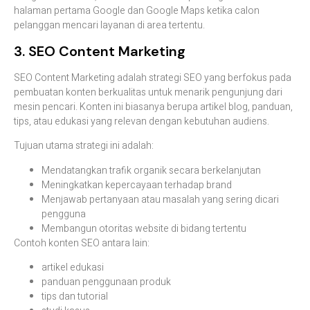
halaman
pertama
Google
dan
Google
Maps
ketika
calon
pelanggan
mencari
layanan
di
area
tertentu.
3.
SEO
Content
Marketing
SEO
Content
Marketing
adalah
strategi
SEO
yang
berfokus
pada
pembuatan
konten
berkualitas
untuk
menarik
pengunjung
dari
mesin
pencari.
Konten
ini
biasanya
berupa
artikel
blog,
panduan,
tips,
atau
edukasi
yang
relevan
dengan
kebutuhan
audiens.
Tujuan
utama
strategi
ini
adalah:
Mendatangkan
trafik
organik
secara
berkelanjutan
Meningkatkan
kepercayaan
terhadap
brand
Menjawab
pertanyaan
atau
masalah
yang
sering
dicari
pengguna
Membangun
otoritas
website
di
bidang
tertentu
Contoh
konten
SEO
antara
lain:
artikel
edukasi
panduan
penggunaan
produk
tips
dan
tutorial