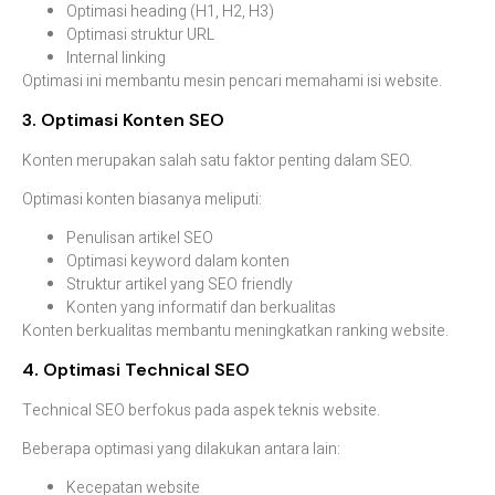
Optimasi
heading (
H1,
H2,
H3)
Optimasi
struktur
URL
Internal
linking
Optimasi
ini
membantu
mesin
pencari
memahami
isi
website.
3.
Optimasi
Konten
SEO
Konten
merupakan
salah
satu
faktor
penting
dalam
SEO.
Optimasi
konten
biasanya
meliputi:
Penulisan
artikel
SEO
Optimasi
keyword
dalam
konten
Struktur
artikel
yang
SEO
friendly
Konten
yang
informatif
dan
berkualitas
Konten
berkualitas
membantu
meningkatkan
ranking
website.
4.
Optimasi
Technical
SEO
Technical
SEO
berfokus
pada
aspek
teknis
website.
Beberapa
optimasi
yang
dilakukan
antara
lain:
Kecepatan
website