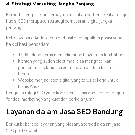
4.
Strategi
Marketing
Jangka
Panjang
Berbeda
dengan
iklan
berbayar
yang
akan
berhenti
ketika
budget
habis,
SEO
merupakan
strategi
pemasaran
digital
jangka
panjang
.
Ketika
website
Anda
sudah
berhasil
mendapatkan
posisi
yang
baik
di
hasil
pencarian:
Traffic
dapat
terus
mengalir
tanpa
biaya
iklan
tambahan.
Konten
yang
sudah
dioptimasi
bisa
menghasilkan
pengunjung
selama
berbulan-
bulan
bahkan
bertahun-
tahun.
Website
menjadi
aset
digital
yang
terus
bekerja
untuk
bisnis
Anda.
Dengan
strategi
SEO
yang
konsisten,
bisnis
dapat
membangun
fondasi
marketing
yang
kuat
dan
berkelanjutan
.
Layanan
dalam
Jasa
SEO
Bandung
Berikut
beberapa
layanan
yang
biasanya
tersedia
dalam
jasa
SEO
profesional.