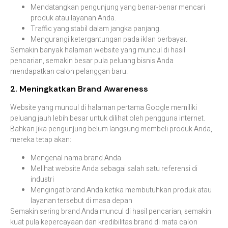
Mendatangkan
pengunjung
yang
benar-
benar
mencari
produk
atau
layanan
Anda.
Traffic
yang
stabil
dalam
jangka
panjang.
Mengurangi
ketergantungan
pada
iklan
berbayar.
Semakin
banyak
halaman
website
yang
muncul
di
hasil
pencarian,
semakin
besar
pula
peluang
bisnis
Anda
mendapatkan
calon
pelanggan
baru.
2.
Meningkatkan
Brand
Awareness
Website
yang
muncul
di
halaman
pertama
Google
memiliki
peluang
jauh
lebih
besar
untuk
dilihat
oleh
pengguna
internet.
Bahkan
jika
pengunjung
belum
langsung
membeli
produk
Anda,
mereka
tetap
akan:
Mengenal
nama
brand
Anda
Melihat
website
Anda
sebagai
salah
satu
referensi
di
industri
Mengingat
brand
Anda
ketika
membutuhkan
produk
atau
layanan
tersebut
di
masa
depan
Semakin
sering
brand
Anda
muncul
di
hasil
pencarian,
semakin
kuat
pula
kepercayaan
dan
kredibilitas
brand
di
mata
calon