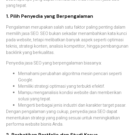
yang
tepat.
1.
Pilih
Penyedia
yang
Berpengalaman
Pengalaman
merupakan
salah
satu
faktor
paling
penting
dalam
memilih
jasa
SEO.
SEO
bukan
sekadar
menambahkan
kata
kunci
pada
website,
tetapi
melibatkan
banyak
aspek
seperti
optimasi
teknis,
strategi
konten,
analisis
kompetitor,
hingga
pembangunan
backlink
yang
berkualitas.
Penyedia
jasa
SEO
yang
berpengalaman
biasanya:
Memahami
perubahan
algoritma
mesin
pencari
seperti
Google.
Memiliki
strategi
optimasi
yang
terbukti
efektif.
Mampu
menganalisis
kondisi
website
dan
memberikan
solusi
yang
tepat.
Mengerti
berbagai
jenis
industri
dan
karakter
target
pasar.
Dengan
pengalaman
yang
cukup,
penyedia
jasa
SEO
dapat
menentukan
strategi
yang
paling
sesuai
untuk
meningkatkan
performa
website
bisnis
Anda.
2.
Perhatikan
Portfolio
dan
Studi
Kasus