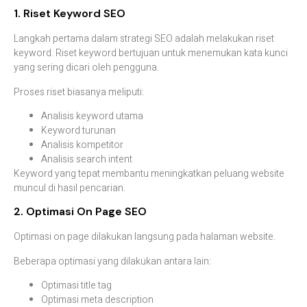
1.
Riset
Keyword
SEO
Langkah
pertama
dalam
strategi
SEO
adalah
melakukan
riset
keyword.
Riset
keyword
bertujuan
untuk
menemukan
kata
kunci
yang
sering
dicari
oleh
pengguna.
Proses
riset
biasanya
meliputi:
Analisis
keyword
utama
Keyword
turunan
Analisis
kompetitor
Analisis
search
intent
Keyword
yang
tepat
membantu
meningkatkan
peluang
website
muncul
di
hasil
pencarian.
2.
Optimasi
On
Page
SEO
Optimasi
on
page
dilakukan
langsung
pada
halaman
website.
Beberapa
optimasi
yang
dilakukan
antara
lain:
Optimasi
title
tag
Optimasi
meta
description