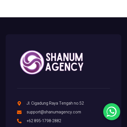
Jl. Cigadung Raya Tengah no.52
support@shanumagency.com
+62 895-1798-2882