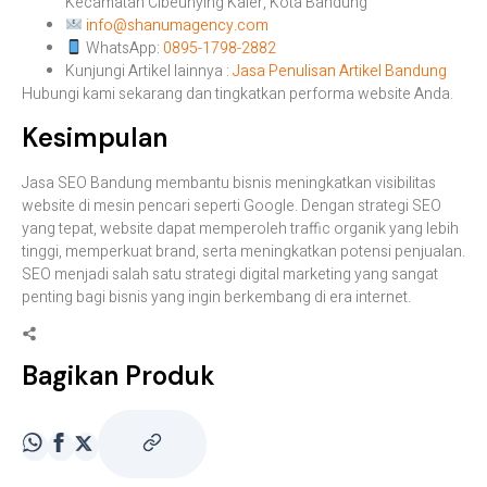
Kecamatan Cibeunying Kaler, Kota Bandung
info@shanumagency.com
WhatsApp:
0895-1798-2882
Kunjungi Artikel lainnya :
Jasa Penulisan Artikel Bandung
Hubungi
kami
sekarang
dan
tingkatkan
performa
website
Anda.
Kesimpulan
Jasa
SEO
Bandung
membantu
bisnis
meningkatkan
visibilitas
website
di
mesin
pencari
seperti
Google.
Dengan
strategi
SEO
yang
tepat,
website
dapat
memperoleh
traffic
organik
yang
lebih
tinggi,
memperkuat
brand,
serta
meningkatkan
potensi
penjualan.
SEO
menjadi
salah
satu
strategi
digital
marketing
yang
sangat
penting
bagi
bisnis
yang
ingin
berkembang
di
era
internet.
Bagikan Produk