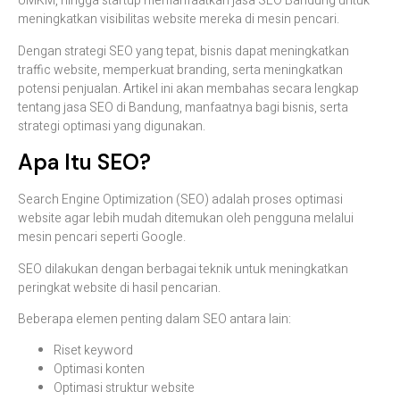
UMKM,
hingga
startup
memanfaatkan
jasa
SEO
Bandung
untuk
meningkatkan
visibilitas
website
mereka
di
mesin
pencari.
Dengan
strategi
SEO
yang
tepat,
bisnis
dapat
meningkatkan
traffic
website,
memperkuat
branding,
serta
meningkatkan
potensi
penjualan.
Artikel
ini
akan
membahas
secara
lengkap
tentang
jasa
SEO
di
Bandung,
manfaatnya
bagi
bisnis,
serta
strategi
optimasi
yang
digunakan.
Apa
Itu
SEO?
Search
Engine
Optimization (
SEO)
adalah
proses
optimasi
website
agar
lebih
mudah
ditemukan
oleh
pengguna
melalui
mesin
pencari
seperti
Google.
SEO
dilakukan
dengan
berbagai
teknik
untuk
meningkatkan
peringkat
website
di
hasil
pencarian.
Beberapa
elemen
penting
dalam
SEO
antara
lain:
Riset
keyword
Optimasi
konten
Optimasi
struktur
website