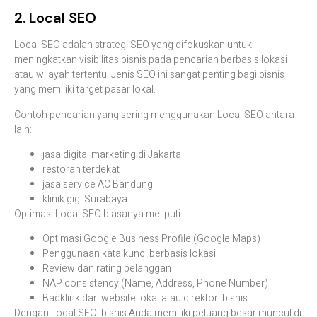
2.
Local
SEO
Local
SEO
adalah
strategi
SEO
yang
difokuskan
untuk
meningkatkan
visibilitas
bisnis
pada
pencarian
berbasis
lokasi
atau
wilayah
tertentu.
Jenis
SEO
ini
sangat
penting
bagi
bisnis
yang
memiliki
target
pasar
lokal.
Contoh
pencarian
yang
sering
menggunakan
Local
SEO
antara
lain:
jasa
digital
marketing
di
Jakarta
restoran
terdekat
jasa
service
AC
Bandung
klinik
gigi
Surabaya
Optimasi
Local
SEO
biasanya
meliputi:
Optimasi
Google
Business
Profile (
Google
Maps)
Penggunaan
kata
kunci
berbasis
lokasi
Review
dan
rating
pelanggan
NAP
consistency (
Name,
Address,
Phone
Number)
Backlink
dari
website
lokal
atau
direktori
bisnis
Dengan
Local
SEO,
bisnis
Anda
memiliki
peluang
besar
muncul
di