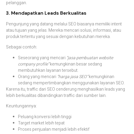
pelanggan.
3.
Mendapatkan
Leads
Berkualitas
Pengunjung
yang
datang
melalui
SEO
biasanya
memiliki
intent
atau
tujuan
yang
jelas
.
Mereka
mencari
solusi,
informasi,
atau
produk
tertentu
yang
sesuai
dengan
kebutuhan
mereka.
Sebagai
contoh:
Seseorang
yang
mencari
“
jasa
pembuatan
website
company
profile”
kemungkinan
besar
sedang
membutuhkan
layanan
tersebut.
Orang
yang
mencari
“
harga
jasa
SEO”
kemungkinan
sedang
mempertimbangkan
menggunakan
layanan
SEO.
Karena
itu,
traffic
dari
SEO
cenderung
menghasilkan
leads
yang
lebih
berkualitas
dibandingkan
traffic
dari
sumber
lain.
Keuntungannya:
Peluang
konversi
lebih
tinggi
Target
market
lebih
tepat
Proses
penjualan
menjadi
lebih
efektif