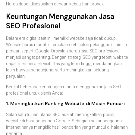
Harga
dapat
disesuaikan
dengan
kebutuhan
proyek.
Keuntungan
Menggunakan
Jasa
SEO
Profesional
Dalam
era
digital
saat
ini,
memiliki
website
saja
tidak
cukup.
Website
harus
mudah
ditemukan
oleh
calon
pelanggan
di
mesin
pencari
seperti
Google
.
Di
sinilah
peran
jasa
SEO
profesional
menjadi
sangat
penting.
Dengan
strategi
SEO
yang
tepat,
website
dapat
memperoleh
visibilitas
yang
lebih
tinggi,
mendatangkan
lebih
banyak
pengunjung,
serta
meningkatkan
peluang
penjualan.
Berikut
beberapa
keuntungan
utama
menggunakan
jasa
SEO
profesional
untuk
bisnis
Anda:
1.
Meningkatkan
Ranking
Website
di
Mesin
Pencari
Salah
satu
tujuan
utama
SEO
adalah
meningkatkan
posisi
website
di
hasil
pencarian
Google
.
Sebagian
besar
pengguna
internet
hanya
mengklik
hasil
pencarian
yang
muncul
di
halaman
pertama.