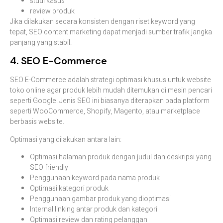
studi
kasus
review
produk
Jika
dilakukan
secara
konsisten
dengan
riset
keyword
yang
tepat,
SEO
content
marketing
dapat
menjadi
sumber
trafik
jangka
panjang
yang
stabil.
4.
SEO
E-
Commerce
SEO
E-
Commerce
adalah
strategi
optimasi
khusus
untuk
website
toko
online
agar
produk
lebih
mudah
ditemukan
di
mesin
pencari
seperti
Google.
Jenis
SEO
ini
biasanya
diterapkan
pada
platform
seperti
WooCommerce,
Shopify,
Magento,
atau
marketplace
berbasis
website.
Optimasi
yang
dilakukan
antara
lain:
Optimasi
halaman
produk
dengan
judul
dan
deskripsi
yang
SEO
friendly
Penggunaan
keyword
pada
nama
produk
Optimasi
kategori
produk
Penggunaan
gambar
produk
yang
dioptimasi
Internal
linking
antar
produk
dan
kategori
Optimasi
review
dan
rating
pelanggan