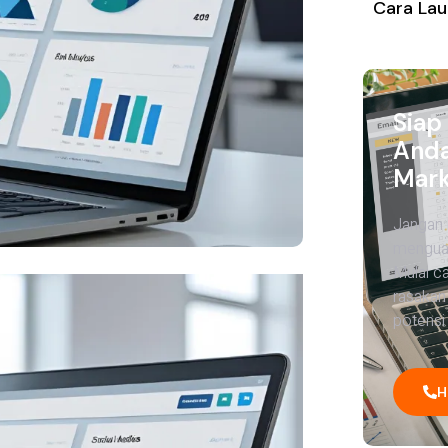
Cara Lau
Siap
Anda
Mark
Jangan 
menguas
Mulai c
rasakan
potensi 
H