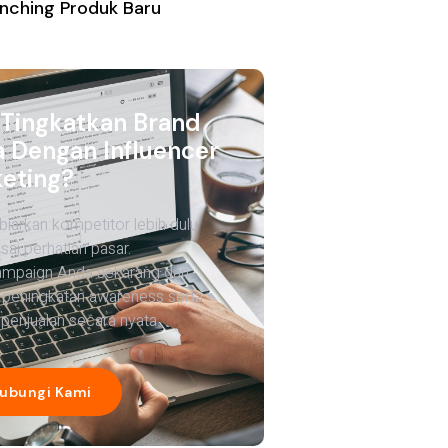
nching Produk Baru
 Tingkatkan Brand
 Dengan Influencer
eting?
biarkan kompetitor lebih dulu
ai perhatian pasar.
ampaign Anda sekarang dan
 peningkatan awareness serta
penjualan secara nyata.
ubungi Kami