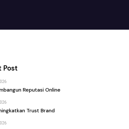
 Post
026
mbangun Reputasi Online
026
ingkatkan Trust Brand
026