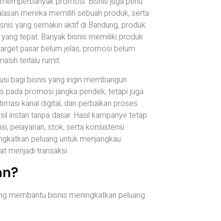
u memperbanyak promosi. Bisnis juga perlu
lasan mereka memilih sebuah produk, serta
snis yang semakin aktif di Bandung, produk
 yang tepat. Banyak bisnis memiliki produk
target pasar belum jelas, promosi belum
sih terlalu rumit.
usi bagi bisnis yang ingin membangun
kus pada promosi jangka pendek, tetapi juga
masi kanal digital, dan perbaikan proses
sil instan tanpa dasar. Hasil kampanye tetap
si, pelayanan, stok, serta konsistensi
ningkatkan peluang untuk menjangkau
t menjadi transaksi.
an?
yang membantu bisnis meningkatkan peluang