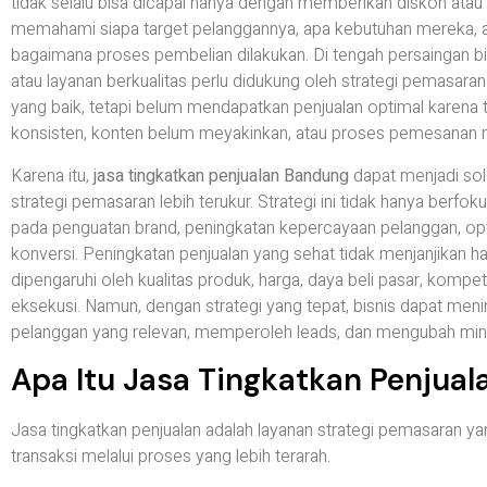
tidak selalu bisa dicapai hanya dengan memberikan diskon ata
memahami siapa target pelanggannya, apa kebutuhan mereka, a
bagaimana proses pembelian dilakukan. Di tengah persaingan bi
atau layanan berkualitas perlu didukung oleh strategi pemasaran
yang baik, tetapi belum mendapatkan penjualan optimal karena 
konsisten, konten belum meyakinkan, atau proses pemesanan ma
Karena itu,
jasa tingkatkan penjualan Bandung
dapat menjadi sol
strategi pemasaran lebih terukur. Strategi ini tidak hanya berfo
pada penguatan brand, peningkatan kepercayaan pelanggan, opti
konversi. Peningkatan penjualan yang sehat tidak menjanjikan ha
dipengaruhi oleh kualitas produk, harga, daya beli pasar, kompeti
eksekusi. Namun, dengan strategi yang tepat, bisnis dapat me
pelanggan yang relevan, memperoleh leads, dan mengubah mina
Apa Itu Jasa Tingkatkan Penjual
Jasa tingkatkan penjualan adalah layanan strategi pemasaran 
transaksi melalui proses yang lebih terarah.