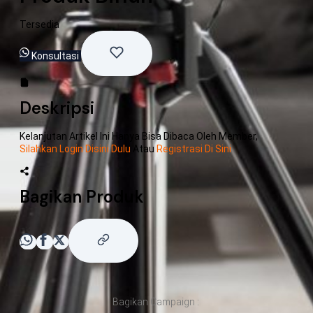
Tersedia
Konsultasi
Deskripsi
Kelanjutan Artikel Ini Hanya Bisa Dibaca Oleh Member,
Silahkan Login Disini Dulu
Atau
Registrasi Di Sini
Bagikan Produk
Bagikan Campaign :