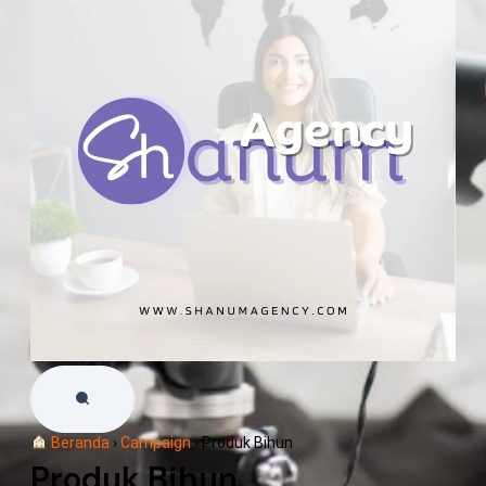
Beranda
›
Campaign
›
Produk Bihun
Produk Bihun