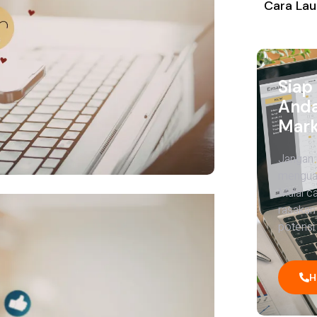
Cara Lau
Siap
Anda
Mark
Jangan 
menguas
Mulai c
rasakan
potensi 
H