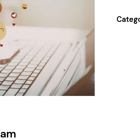
Catego
ram