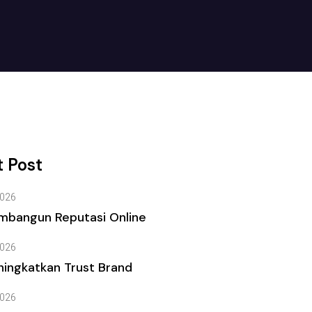
 Post
026
mbangun Reputasi Online
026
ingkatkan Trust Brand
026