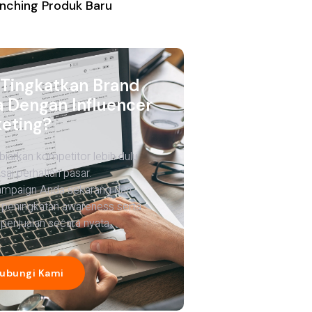
nching Produk Baru
 Tingkatkan Brand
 Dengan Influencer
eting?
biarkan kompetitor lebih dulu
ai perhatian pasar.
ampaign Anda sekarang dan
 peningkatan awareness serta
penjualan secara nyata.
ubungi Kami