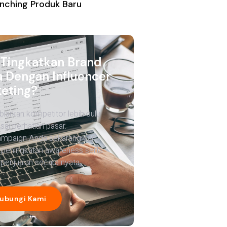
nching Produk Baru
 Tingkatkan Brand
 Dengan Influencer
eting?
biarkan kompetitor lebih dulu
ai perhatian pasar.
ampaign Anda sekarang dan
 peningkatan awareness serta
penjualan secara nyata.
ubungi Kami