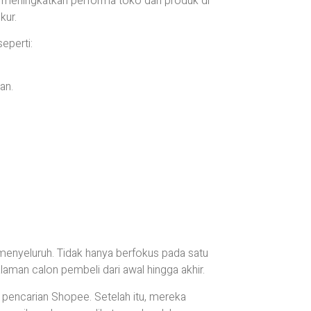
 meningkatkan performa toko dan produk di
kur.
eperti:
an.
enyeluruh. Tidak hanya berfokus pada satu
aman calon pembeli dari awal hingga akhir.
pencarian Shopee. Setelah itu, mereka