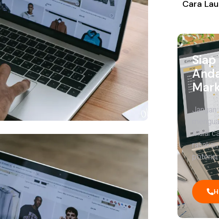
Cara Lau
Siap
Anda
Mark
Jangan 
menguas
Mulai c
rasakan
potensi 
H