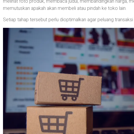
melihat foto produk, membaca judul, membandingkan harga, mem
memutuskan apakah akan membeli atau pindah ke toko lain.
Setiap tahap tersebut perlu dioptimalkan agar peluang transaksi 