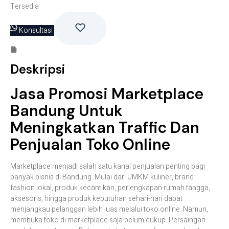
Tersedia
Konsultasi
Deskripsi
Jasa Promosi Marketplace
Bandung Untuk
Meningkatkan Traffic Dan
Penjualan Toko Online
Marketplace menjadi salah satu kanal penjualan penting bagi
banyak bisnis di Bandung. Mulai dari UMKM kuliner, brand
fashion lokal, produk kecantikan, perlengkapan rumah tangga,
aksesoris, hingga produk kebutuhan sehari-hari dapat
menjangkau pelanggan lebih luas melalui toko online. Namun,
membuka toko di marketplace saja belum cukup. Persaingan