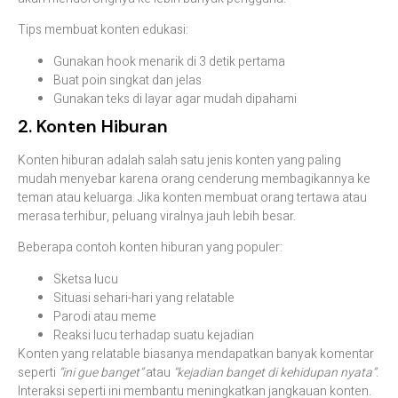
Tips
membuat
konten
edukasi:
Gunakan
hook
menarik
di
3
detik
pertama
Buat
poin
singkat
dan
jelas
Gunakan
teks
di
layar
agar
mudah
dipahami
2.
Konten
Hiburan
Konten
hiburan
adalah
salah
satu
jenis
konten
yang
paling
mudah
menyebar
karena
orang
cenderung
membagikannya
ke
teman
atau
keluarga
.
Jika
konten
membuat
orang
tertawa
atau
merasa
terhibur,
peluang
viralnya
jauh
lebih
besar.
Beberapa
contoh
konten
hiburan
yang
populer:
Sketsa
lucu
Situasi
sehari-
hari
yang
relatable
Parodi
atau
meme
Reaksi
lucu
terhadap
suatu
kejadian
Konten
yang
relatable
biasanya
mendapatkan
banyak
komentar
seperti
“
ini
gue
banget”
atau
“
kejadian
banget
di
kehidupan
nyata”
.
Interaksi
seperti
ini
membantu
meningkatkan
jangkauan
konten.