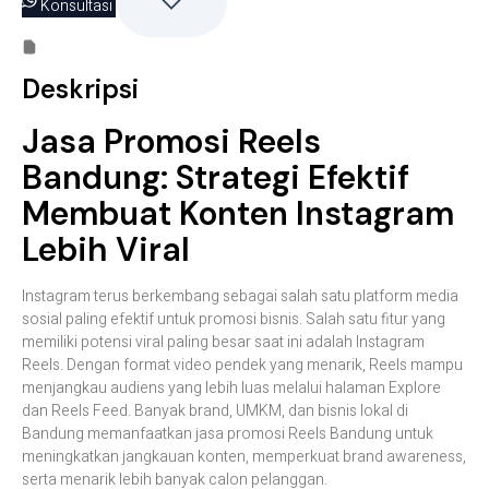
Konsultasi
Deskripsi
Jasa
Promosi
Reels
Bandung:
Strategi
Efektif
Membuat
Konten
Instagram
Lebih
Viral
Instagram
terus
berkembang
sebagai
salah
satu
platform
media
sosial
paling
efektif
untuk
promosi
bisnis.
Salah
satu
fitur
yang
memiliki
potensi
viral
paling
besar
saat
ini
adalah
Instagram
Reels
.
Dengan
format
video
pendek
yang
menarik,
Reels
mampu
menjangkau
audiens
yang
lebih
luas
melalui
halaman
Explore
dan
Reels
Feed
.
Banyak
brand,
UMKM,
dan
bisnis
lokal
di
Bandung
memanfaatkan
jasa
promosi
Reels
Bandung
untuk
meningkatkan
jangkauan
konten,
memperkuat
brand
awareness,
serta
menarik
lebih
banyak
calon
pelanggan.