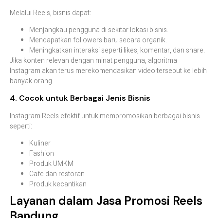
Melalui
Reels,
bisnis
dapat:
Menjangkau
pengguna
di
sekitar
lokasi
bisnis.
Mendapatkan
followers
baru
secara
organik.
Meningkatkan
interaksi
seperti
likes,
komentar,
dan
share.
Jika
konten
relevan
dengan
minat
pengguna,
algoritma
Instagram
akan
terus
merekomendasikan
video
tersebut
ke
lebih
banyak
orang.
4.
Cocok
untuk
Berbagai
Jenis
Bisnis
Instagram
Reels
efektif
untuk
mempromosikan
berbagai
bisnis
seperti:
Kuliner
Fashion
Produk
UMKM
Cafe
dan
restoran
Produk
kecantikan
Layanan
dalam
Jasa
Promosi
Reels
Bandung