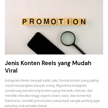
Jenis
Konten
Reels
yang
Mudah
Viral
Instagram
Reels
menjadi
salah
satu
format
konten
yang
paling
cepat
menjangkau
banyak
orang.
Algoritma
Instagram
cenderung
mendorong
konten
yang
menarik,
relevan,
dan
memiliki
interaksi
tinggi
seperti
share,
save,
dan
komentar.
Karena
itu,
memilih
jenis
konten
yang
tepat
sangat
penting
agar
peluang
viral
semakin
besar.