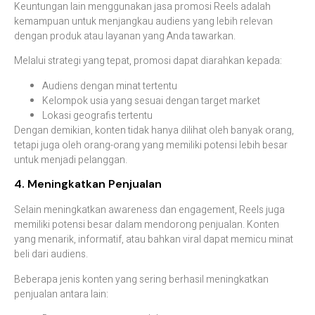
Keuntungan
lain
menggunakan
jasa
promosi
Reels
adalah
kemampuan
untuk
menjangkau
audiens
yang
lebih
relevan
dengan
produk
atau
layanan
yang
Anda
tawarkan.
Melalui
strategi
yang
tepat,
promosi
dapat
diarahkan
kepada:
Audiens
dengan
minat
tertentu
Kelompok
usia
yang
sesuai
dengan
target
market
Lokasi
geografis
tertentu
Dengan
demikian,
konten
tidak
hanya
dilihat
oleh
banyak
orang,
tetapi
juga
oleh
orang-
orang
yang
memiliki
potensi
lebih
besar
untuk
menjadi
pelanggan.
4.
Meningkatkan
Penjualan
Selain
meningkatkan
awareness
dan
engagement,
Reels
juga
memiliki
potensi
besar
dalam
mendorong
penjualan.
Konten
yang
menarik,
informatif,
atau
bahkan
viral
dapat
memicu
minat
beli
dari
audiens.
Beberapa
jenis
konten
yang
sering
berhasil
meningkatkan
penjualan
antara
lain: