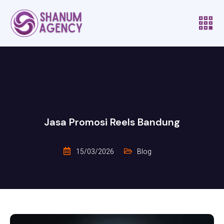
Jasa Promosi Reels Bandung
15/03/2026
Blog