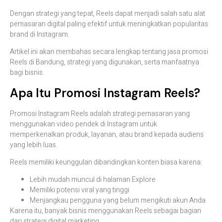
Dengan
strategi
yang
tepat,
Reels
dapat
menjadi
salah
satu
alat
pemasaran
digital
paling
efektif
untuk
meningkatkan
popularitas
brand
di
Instagram.
Artikel
ini
akan
membahas
secara
lengkap
tentang
jasa
promosi
Reels
di
Bandung,
strategi
yang
digunakan,
serta
manfaatnya
bagi
bisnis.
Apa
Itu
Promosi
Instagram
Reels?
Promosi
Instagram
Reels
adalah
strategi
pemasaran
yang
menggunakan
video
pendek
di
Instagram
untuk
memperkenalkan
produk,
layanan,
atau
brand
kepada
audiens
yang
lebih
luas.
Reels
memiliki
keunggulan
dibandingkan
konten
biasa
karena:
Lebih
mudah
muncul
di
halaman
Explore
Memiliki
potensi
viral
yang
tinggi
Menjangkau
pengguna
yang
belum
mengikuti
akun
Anda
Karena
itu,
banyak
bisnis
menggunakan
Reels
sebagai
bagian
dari
strategi
digital
marketing.