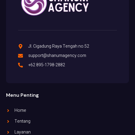
Jl. Cigadung Raya Tengah no.52
support@shanumagency.com
+62 895-1798-2882
Menu Penting
Home
Tentang
Layanan