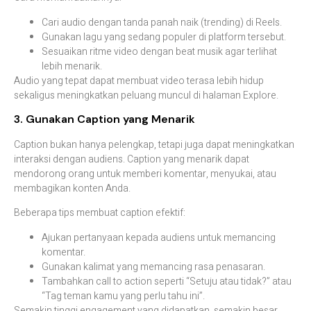
Cari
audio
dengan
tanda
panah
naik (
trending)
di
Reels.
Gunakan
lagu
yang
sedang
populer
di
platform
tersebut.
Sesuaikan
ritme
video
dengan
beat
musik
agar
terlihat
lebih
menarik.
Audio
yang
tepat
dapat
membuat
video
terasa
lebih
hidup
sekaligus
meningkatkan
peluang
muncul
di
halaman
Explore.
3.
Gunakan
Caption
yang
Menarik
Caption
bukan
hanya
pelengkap,
tetapi
juga
dapat
meningkatkan
interaksi
dengan
audiens.
Caption
yang
menarik
dapat
mendorong
orang
untuk
memberi
komentar,
menyukai,
atau
membagikan
konten
Anda
.
Beberapa
tips
membuat
caption
efektif:
Ajukan
pertanyaan
kepada
audiens
untuk
memancing
komentar.
Gunakan
kalimat
yang
memancing
rasa
penasaran.
Tambahkan
call
to
action
seperti “
Setuju
atau
tidak?”
atau
“
Tag
teman
kamu
yang
perlu
tahu
ini”.
Semakin
tinggi
engagement
yang
didapatkan,
semakin
besar