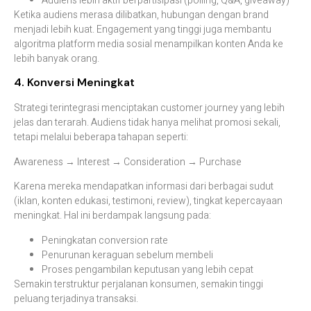
Audiens lebih aktif berpartisipasi (polling, Q&A, giveaway)
Ketika audiens merasa dilibatkan, hubungan dengan brand
menjadi lebih kuat. Engagement yang tinggi juga membantu
algoritma platform media sosial menampilkan konten Anda ke
lebih banyak orang.
4. Konversi Meningkat
Strategi terintegrasi menciptakan customer journey yang lebih
jelas dan terarah. Audiens tidak hanya melihat promosi sekali,
tetapi melalui beberapa tahapan seperti:
Awareness → Interest → Consideration → Purchase
Karena mereka mendapatkan informasi dari berbagai sudut
(iklan, konten edukasi, testimoni, review), tingkat kepercayaan
meningkat. Hal ini berdampak langsung pada:
Peningkatan conversion rate
Penurunan keraguan sebelum membeli
Proses pengambilan keputusan yang lebih cepat
Semakin terstruktur perjalanan konsumen, semakin tinggi
peluang terjadinya transaksi.